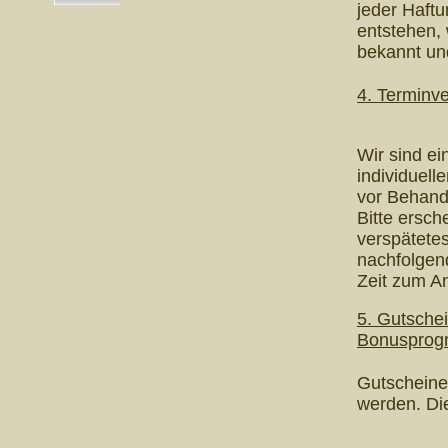
jeder Haftu
entstehen,
bekannt und
4. Terminv
Wir sind ei
individuell
vor Behand
Bitte ersch
verspätetes
nachfolgen
Zeit zum An
5. Gutsche
Bonuspro
Gutscheine 
werden. Di