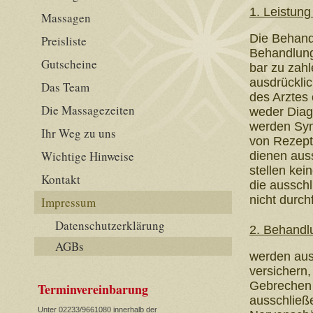
1. Leistung
Massagen
Die Behand
Preisliste
Behandlung
Gutscheine
bar zu zahl
ausdrücklic
Das Team
des Arztes 
Die Massagezeiten
weder Diag
werden Sy
Ihr Weg zu uns
von Rezept
Wichtige Hinweise
dienen aus
stellen ke
Kontakt
die ausschl
nicht durch
Impressum
Datenschutzerklärung
2. Behand
AGBs
werden aus
versichern,
Gebrechen 
Terminvereinbarung
ausschließ
Unter 02233/9661080 innerhalb der