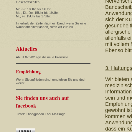
Nervenschä
Geschäftszeiten
Bandscheibe
Mo.-Fr. 10Uhr bis 14Uhr
Anwendung 
Mo., Di., Do. 15Uhr bis 19Uhr
Mi., Fr. 15Uhr bis 17Uhr
sich der K
Innerhalb der Zeiten läuft ein Band, wenn Sie eine
gesundheit
Nachricht hinterlassen, rufen wir zurück.
allergisch
allenfalls 
mit vollem 
Aktuelles
Ebenso bit
Ab 01.07.2023 gilt die neue Preisliste.
3. Haftung
Empfehlung
Wir bieten
Wenn Sie zufrieden sind, empfehlen Sie uns doch
weiter.
medizinisc
Informatio
Sie finden uns auch auf
sein und m
Empfehlung
facebook
gewöhnt is
unter: Thongphoon Thai-Massage
kommen wie
Anwendung 
dass ein K