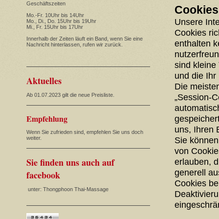
Geschäftszeiten
Cookies
Mo.-Fr. 10Uhr bis 14Uhr
Unsere Int
Mo., Di., Do. 15Uhr bis 19Uhr
Mi., Fr. 15Uhr bis 17Uhr
Cookies ri
Innerhalb der Zeiten läuft ein Band, wenn Sie eine
enthalten 
Nachricht hinterlassen, rufen wir zurück.
nutzerfreun
sind kleine
und die Ihr
Aktuelles
Die meiste
Ab 01.07.2023 gilt die neue Preisliste.
„Session-C
automatisc
Empfehlung
gespeichert
uns, Ihren
Wenn Sie zufrieden sind, empfehlen Sie uns doch
weiter.
Sie können 
von Cookies
Sie finden uns auch auf
erlauben, 
generell a
facebook
Cookies be
unter: Thongphoon Thai-Massage
Deaktivieru
eingeschrän