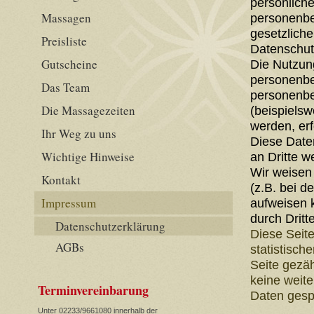
persönliche
Massagen
personenbe
gesetzliche
Preisliste
Datenschut
Gutscheine
Die Nutzun
personenbe
Das Team
personenbe
Die Massagezeiten
(beispiels
werden, erfo
Ihr Weg zu uns
Diese Date
Wichtige Hinweise
an Dritte w
Wir weisen 
Kontakt
(z.B. bei d
Impressum
aufweisen k
durch Dritte
Datenschutzerklärung
Diese Seite
AGBs
statistisch
Seite gezä
keine weit
Terminvereinbarung
Daten gesp
Unter 02233/9661080 innerhalb der