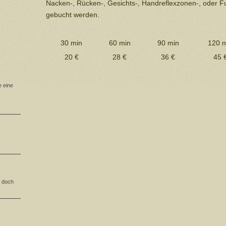
Nacken-, Rücken-, Gesichts-, Handreflexzonen-, oder
gebucht werden.
30 min
60 min
90 min
120 m
20 €
28 €
36 €
45 
e eine
s doch