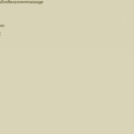
 Fußreflexzonenmassage
in
€